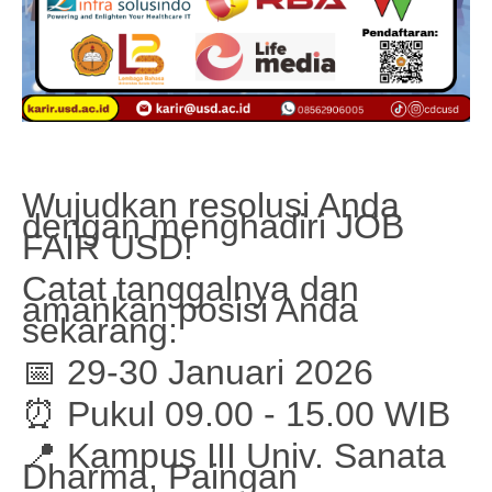
Wujudkan resolusi Anda
dengan menghadiri JOB
FAIR USD!
Catat tanggalnya dan
amankan posisi Anda
sekarang:
📅 29-30 Januari 2026
⏰ Pukul 09.00 - 15.00 WIB
📍 Kampus III Univ. Sanata
Dharma, Paingan