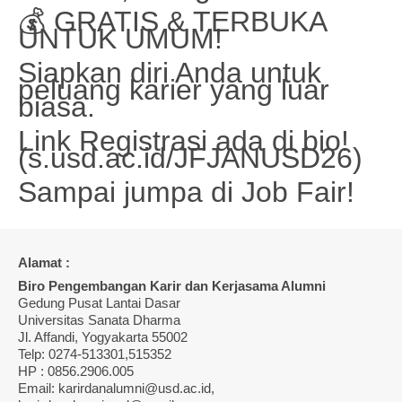
💰 GRATIS & TERBUKA
UNTUK UMUM!
Siapkan diri Anda untuk
peluang karier yang luar
biasa.
Link Registrasi ada di bio!
(s.usd.ac.id/JFJANUSD26)
Sampai jumpa di Job Fair!
Alamat :
Biro Pengembangan Karir dan Kerjasama Alumni
Gedung Pusat Lantai Dasar
Universitas Sanata Dharma
Jl. Affandi, Yogyakarta 55002
Telp: 0274-513301,515352
HP : 0856.2906.005
Email: karirdanalumni@usd.ac.id,